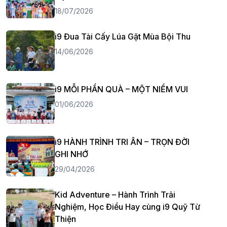
18/07/2026
i9 Đua Tài Cấy Lúa Gặt Mùa Bội Thu
14/06/2026
i9 MỖI PHẦN QUÀ – MỘT NIỀM VUI
01/06/2026
i9 HÀNH TRÌNH TRI ÂN – TRỌN ĐỜI
GHI NHỚ
29/04/2026
Kid Adventure – Hành Trình Trải
Nghiệm, Học Điều Hay cùng i9 Quỹ Từ
Thiện