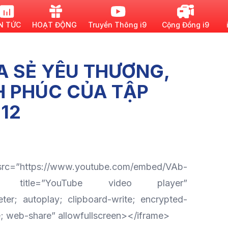
N TỨC
HOẠT ĐỘNG
Truyền Thông i9
Cộng Đồng i9
A SẺ YÊU THƯƠNG,
 PHÚC CỦA TẬP
 12
 src=”https://www.youtube.com/embed/VAb-
Jm” title=”YouTube video player”
ter; autoplay; clipboard-write; encrypted-
e; web-share” allowfullscreen></iframe>