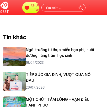
CHUNG
Tìm
TAY
i9BET
kiếm
cho:
Tin khác
Ngôi trường tư thục miễn học phí, nuôi
dưỡng hàng trăm học sinh
16/04/2023
TIẾP SỨC GIA ĐÌNH, VƯỢT QUA NỖI
ĐAU
26/07/2026
MỘT CHÚT TẤM LÒNG – VẠN ĐIỀU
HẠNH PHÚC