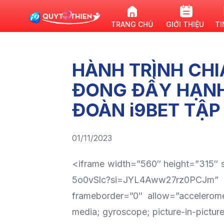
TRANG CHỦ
GIỚI THIỆU
TI
HÀNH TRÌNH CHI
ĐONG ĐẦY HẠNH
ĐOÀN i9BET TẬP
01/11/2023
<iframe width=”560″ height=”315″
5o0vSlc?si=JYL4Aww27rz0PC
frameborder=”0″ allow=”accelerome
media; gyroscope; picture-in-pictur