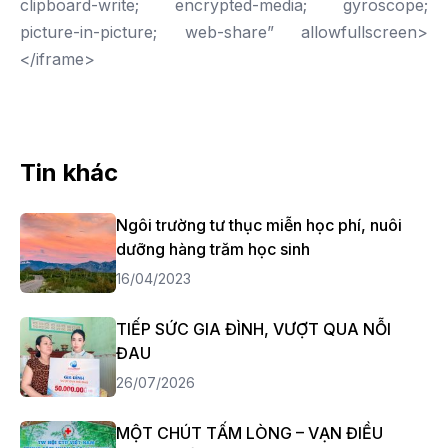
clipboard-write; encrypted-media; gyroscope;
picture-in-picture; web-share” allowfullscreen>
</iframe>
Tin khác
Ngôi trường tư thục miễn học phí, nuôi
dưỡng hàng trăm học sinh
16/04/2023
TIẾP SỨC GIA ĐÌNH, VƯỢT QUA NỖI
ĐAU
26/07/2026
MỘT CHÚT TẤM LÒNG – VẠN ĐIỀU