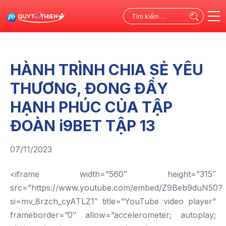
Tìm
kiếm
cho:
HÀNH TRÌNH CHIA SẺ YÊU
THƯƠNG, ĐONG ĐẦY
HẠNH PHÚC CỦA TẬP
ĐOÀN i9BET TẬP 13
07/11/2023
<iframe width=”560″ height=”315″
src=”https://www.youtube.com/embed/Z9Beb9duN50?
si=mv_8rzch_cyATLZ1″ title=”YouTube video player”
frameborder=”0″ allow=”accelerometer; autoplay;