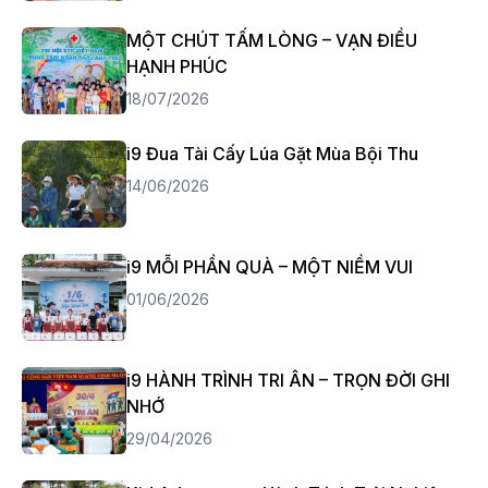
MỘT CHÚT TẤM LÒNG – VẠN ĐIỀU
HẠNH PHÚC
18/07/2026
i9 Đua Tài Cấy Lúa Gặt Mùa Bội Thu
14/06/2026
i9 MỖI PHẦN QUÀ – MỘT NIỀM VUI
01/06/2026
i9 HÀNH TRÌNH TRI ÂN – TRỌN ĐỜI GHI
NHỚ
29/04/2026