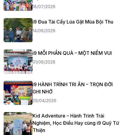
18/07/2026
i9 Đua Tài Cấy Lúa Gặt Mùa Bội Thu
14/06/2026
i9 MỖI PHẦN QUÀ – MỘT NIỀM VUI
01/06/2026
i9 HÀNH TRÌNH TRI ÂN – TRỌN ĐỜI
GHI NHỚ
29/04/2026
Kid Adventure – Hành Trình Trải
Nghiệm, Học Điều Hay cùng i9 Quỹ Từ
Thiện