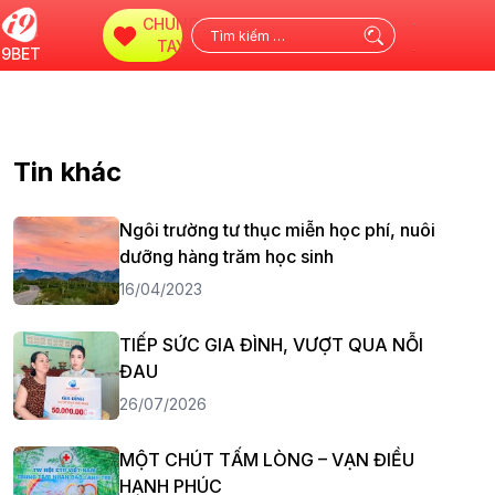
CHUNG
Tìm
TAY
i9BET
kiếm
cho:
Tin khác
Ngôi trường tư thục miễn học phí, nuôi
dưỡng hàng trăm học sinh
16/04/2023
TIẾP SỨC GIA ĐÌNH, VƯỢT QUA NỖI
ĐAU
26/07/2026
MỘT CHÚT TẤM LÒNG – VẠN ĐIỀU
HẠNH PHÚC