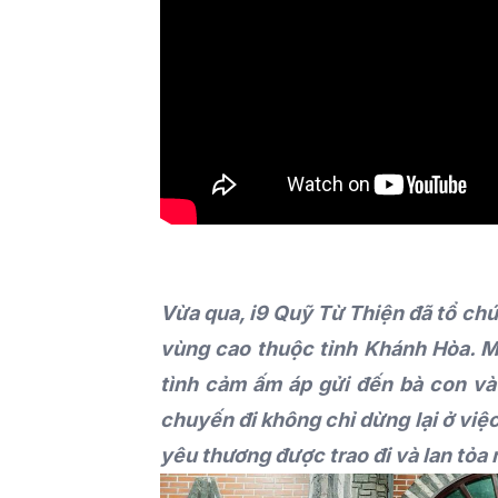
Vừa qua, i9 Quỹ Từ Thiện đã tổ ch
vùng cao thuộc tỉnh Khánh Hòa. M
tình cảm ấm áp gửi đến bà con và
chuyến đi không chỉ dừng lại ở việc 
yêu thương được trao đi và lan tỏa