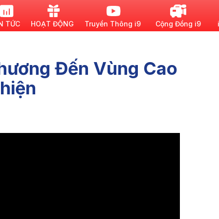
N TỨC
HOẠT ĐỘNG
Truyền Thông i9
Cộng Đồng i9
Thương Đến Vùng Cao
hiện