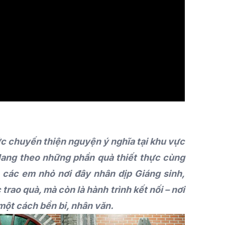
ức chuyến thiện nguyện ý nghĩa tại khu vực
ang theo những phần quà thiết thực cùng
 các em nhỏ nơi đây nhân dịp Giáng sinh,
trao quà, mà còn là hành trình kết nối – nơi
 một cách bền bỉ, nhân văn.