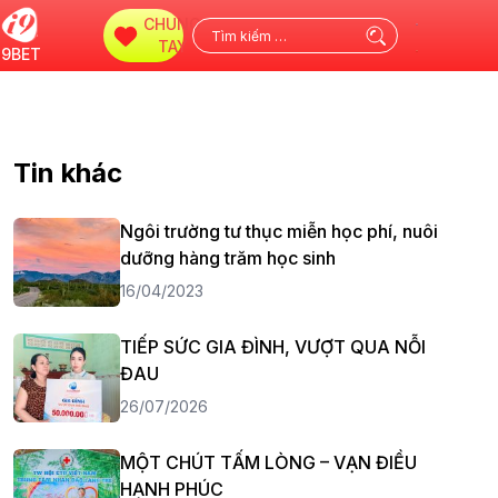
CHUNG
Tìm
TAY
i9BET
kiếm
cho:
Tin khác
Ngôi trường tư thục miễn học phí, nuôi
dưỡng hàng trăm học sinh
16/04/2023
TIẾP SỨC GIA ĐÌNH, VƯỢT QUA NỖI
ĐAU
26/07/2026
MỘT CHÚT TẤM LÒNG – VẠN ĐIỀU
HẠNH PHÚC