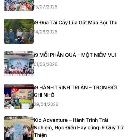
18/07/2026
i9 Đua Tài Cấy Lúa Gặt Mùa Bội Thu
14/06/2026
i9 MỖI PHẦN QUÀ – MỘT NIỀM VUI
01/06/2026
i9 HÀNH TRÌNH TRI ÂN – TRỌN ĐỜI
GHI NHỚ
29/04/2026
Kid Adventure – Hành Trình Trải
Nghiệm, Học Điều Hay cùng i9 Quỹ Từ
Thiện