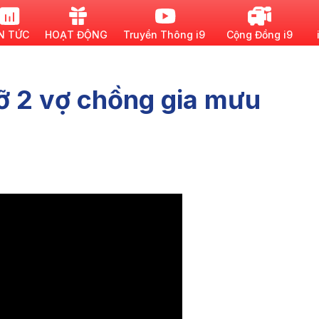
N TỨC
HOẠT ĐỘNG
Truyền Thông i9
Cộng Đồng i9
ỡ 2 vợ chồng gia mưu