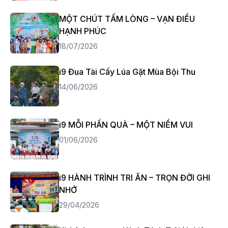
MỘT CHÚT TẤM LÒNG – VẠN ĐIỀU
HẠNH PHÚC
18/07/2026
i9 Đua Tài Cấy Lúa Gặt Mùa Bội Thu
14/06/2026
i9 MỖI PHẦN QUÀ – MỘT NIỀM VUI
01/06/2026
i9 HÀNH TRÌNH TRI ÂN – TRỌN ĐỜI GHI
NHỚ
29/04/2026