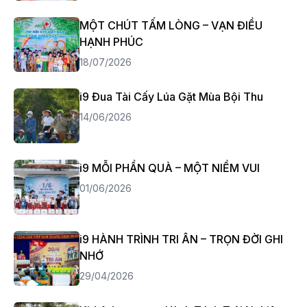
MỘT CHÚT TẤM LÒNG – VẠN ĐIỀU
HẠNH PHÚC
18/07/2026
i9 Đua Tài Cấy Lúa Gặt Mùa Bội Thu
14/06/2026
i9 MỖI PHẦN QUÀ – MỘT NIỀM VUI
01/06/2026
i9 HÀNH TRÌNH TRI ÂN – TRỌN ĐỜI GHI
NHỚ
29/04/2026