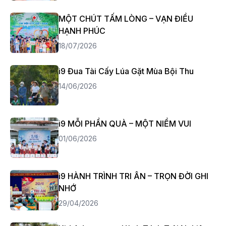
MỘT CHÚT TẤM LÒNG – VẠN ĐIỀU
HẠNH PHÚC
18/07/2026
i9 Đua Tài Cấy Lúa Gặt Mùa Bội Thu
14/06/2026
i9 MỖI PHẦN QUÀ – MỘT NIỀM VUI
01/06/2026
i9 HÀNH TRÌNH TRI ÂN – TRỌN ĐỜI GHI
NHỚ
29/04/2026