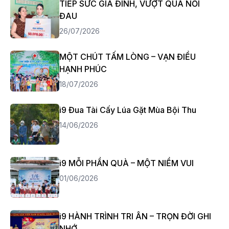
TIẾP SỨC GIA ĐÌNH, VƯỢT QUA NỖI
ĐAU
26/07/2026
MỘT CHÚT TẤM LÒNG – VẠN ĐIỀU
HẠNH PHÚC
18/07/2026
i9 Đua Tài Cấy Lúa Gặt Mùa Bội Thu
14/06/2026
i9 MỖI PHẦN QUÀ – MỘT NIỀM VUI
01/06/2026
i9 HÀNH TRÌNH TRI ÂN – TRỌN ĐỜI GHI
NHỚ