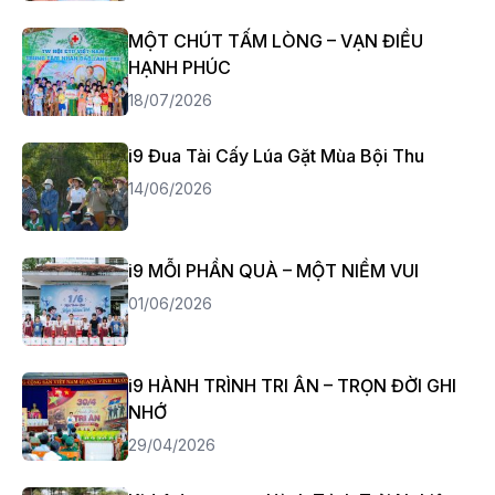
MỘT CHÚT TẤM LÒNG – VẠN ĐIỀU
HẠNH PHÚC
18/07/2026
i9 Đua Tài Cấy Lúa Gặt Mùa Bội Thu
14/06/2026
i9 MỖI PHẦN QUÀ – MỘT NIỀM VUI
01/06/2026
i9 HÀNH TRÌNH TRI ÂN – TRỌN ĐỜI GHI
NHỚ
29/04/2026