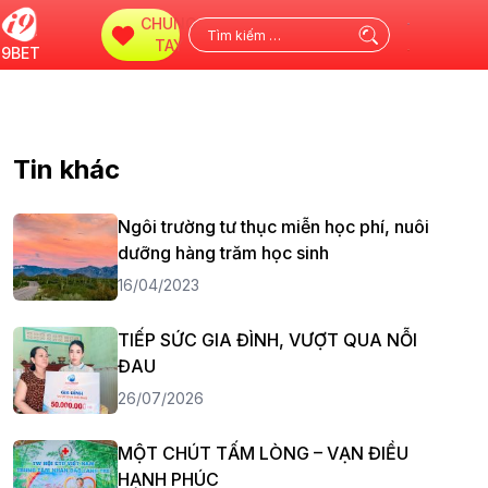
CHUNG
Tìm
TAY
i9BET
kiếm
cho:
Tin khác
Ngôi trường tư thục miễn học phí, nuôi
dưỡng hàng trăm học sinh
16/04/2023
TIẾP SỨC GIA ĐÌNH, VƯỢT QUA NỖI
ĐAU
26/07/2026
MỘT CHÚT TẤM LÒNG – VẠN ĐIỀU
HẠNH PHÚC