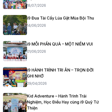
18/07/2026
i9 Đua Tài Cấy Lúa Gặt Mùa Bội Thu
14/06/2026
i9 MỖI PHẦN QUÀ – MỘT NIỀM VUI
01/06/2026
i9 HÀNH TRÌNH TRI ÂN – TRỌN ĐỜI
GHI NHỚ
29/04/2026
Kid Adventure – Hành Trình Trải
Nghiệm, Học Điều Hay cùng i9 Quỹ Từ
Thiện