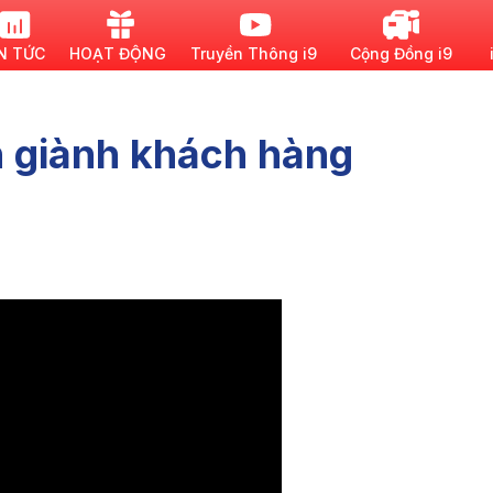
N TỨC
HOẠT ĐỘNG
Truyền Thông i9
Cộng Đồng i9
 giành khách hàng